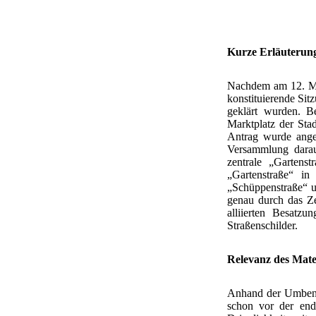
Kurze Erläuterun
Nachdem am 12. Mä
konstituierende Sit
geklärt wurden. Be
Marktplatz der Sta
Antrag wurde ange
Versammlung darauf
zentrale „Gartens
„Gartenstraße“ in
„Schüppenstraße“ u
genau durch das Ze
alliierten Besatz
Straßenschilder.
Relevanz des Mate
Anhand der Umbene
schon vor der end