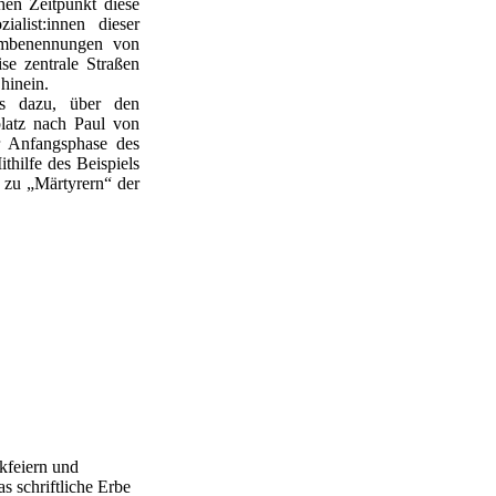
chen Zeitpunkt diese
alist:innen dieser
Umbenennungen von
e zentrale Straßen
hinein.
ss dazu, über den
platz nach Paul von
r Anfangsphase des
hilfe des Beispiels
 zu „Märtyrern“ der
nkfeiern und
s schriftliche Erbe