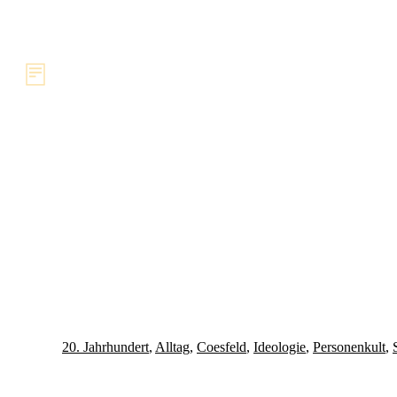
Umbenennung von Straßen
Textquelle
Coesfeld 1933
Dokument herunterladen
Transkript herunterladen
20. Jahrhundert
,
Alltag
,
Coesfeld
,
Ideologie
,
Personenkult
,
"Umbenennung von Straßen", Stadtarchiv Coesfeld [Protoko