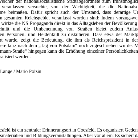
welcher der nationalsozialistische Stadtabgeordnete zum frühstmögli
ranlassen versuchte, von der Wichtigkeit, die die Nationalsozi
me beimaßen. Dafür spricht auch der Umstand, dass derartige 
 gesamten Reichsgebiet veranlasst worden sind: Indem vorzugsweis
wirkte die NS-Propaganda direkt in das Alltagsleben der Bevölkerung 
schnitt und die Umbenennung von Straßen bietet zudem Anla
schen Personen- und Heldenkult zu diskutieren. Dass etwa der Markt
t wurde, zeigt die Bedeutung, die ihm als Reichspräsident in de
ere kurz nach dem „Tag von Potsdam“ noch zugeschrieben wurde. Mit
ann-Straße“ hingegen kann die Erhöhung einzelner Persönlichkeiten
tisiert werden.
 Lange / Mario Polzin
sfeld ist ein zentraler Erinnerungsort in Coesfeld. Es organisiert Gede
smaterialien und Bildungsveranstaltungen. Aber vor allem: Es sichert da