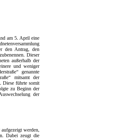
d am 5. April eine
rordnetenversammlung
ker den Antrag, den
mzubenennen. Dieser
eten außerhalb der
leinere und weniger
erstraße“ genannte
traße“ mitsamt der
 Diese führte somit
olgte zu Beginn der
 Auswechselung der
aufgezeigt werden,
n. Dabei zeugt die