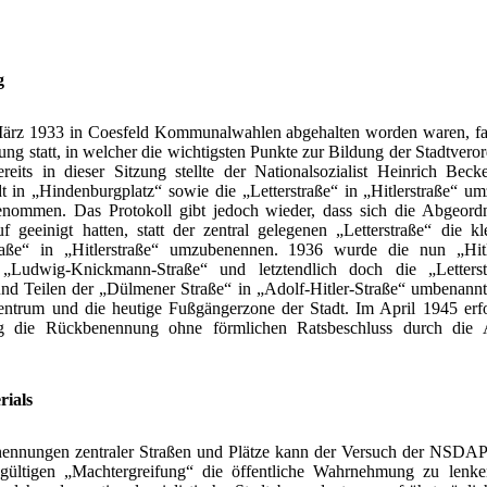
g
rz 1933 in Coesfeld Kommunalwahlen abgehalten worden waren, fan
zung statt, in welcher die wichtigsten Punkte zur Bildung der Stadtve
reits in dieser Sitzung stellte der Nationalsozialist Heinrich Bec
dt in „Hindenburgplatz“ sowie die „Letterstraße“ in „Hitlerstraße“ u
nommen. Das Protokoll gibt jedoch wieder, dass sich die Abgeordn
 geeinigt hatten, statt der zentral gelegenen „Letterstraße“ die k
traße“ in „Hitlerstraße“ umzubenennen. 1936 wurde die nun „Hitl
 „Ludwig-Knickmann-Straße“ und letztendlich doch die „Letters
nd Teilen der „Dülmener Straße“ in „Adolf-Hitler-Straße“ umbenannt.
ntrum und die heutige Fußgängerzone der Stadt. Im April 1945 erf
ung die Rückbenennung ohne förmlichen Ratsbeschluss durch die
rials
nnungen zentraler Straßen und Plätze kann der Versuch der NSDAP 
gültigen „Machtergreifung“ die öffentliche Wahrnehmung zu lenke