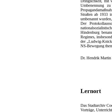
Dringlichkeit, mit 
Umbenennung zu ve
Propagandamaßnah
Straßen ab 1933 im
umbenannt wurden, 
Der Protokollaus
nationalsozialisti
Hindenburg benann
Regimes, insbesond
der „Ludwig-Knickm
NS-Bewegung thema
Dr. Hendrik Martin
Lernort
Das Stadtarchiv Coe
Vorträge, Unterricht