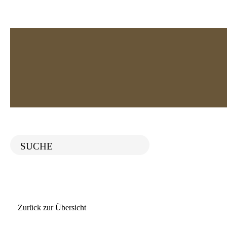
Geschichte
20. Jahrhundert
Nationalsozialismus
Ende des
Zurück zur Übersicht