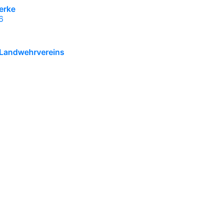
erke
6
 Landwehrvereins